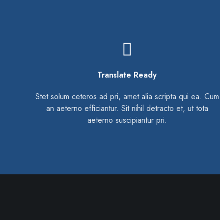
Responsive Typography
a. Cum
Stet solum ceteros ad pri, amet alia scripta qui ea. Cu
ota
an aeterno efficiantur. Sit nihil detracto et, ut tota
aeterno suscipiantur pri.